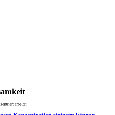
samkeit
ere Konzentration steigern können