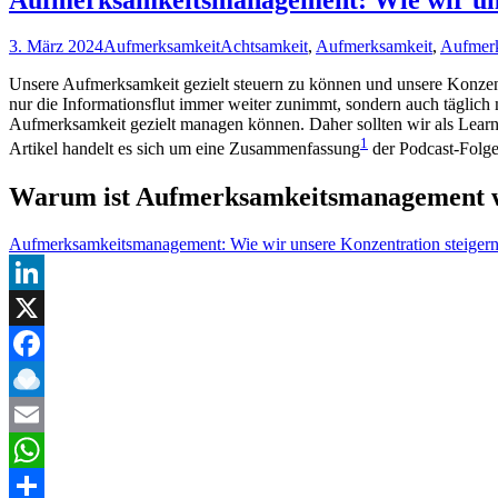
3. März 2024
Aufmerksamkeit
Achtsamkeit
,
Aufmerksamkeit
,
Aufmer
Unsere Aufmerksamkeit gezielt steuern zu können und unsere Konzentrat
nur die Informationsflut immer weiter zunimmt, sondern auch täglich
Aufmerksamkeit gezielt managen können. Daher sollten wir als Lear
1
Artikel handelt es sich um eine Zusammenfassung
der Podcast-Folg
Warum ist Aufmerksamkeitsmanagement w
Aufmerksamkeitsmanagement: Wie wir unsere Konzentration steiger
LinkedIn
X
Facebook
Raindrop.io
Email
WhatsApp