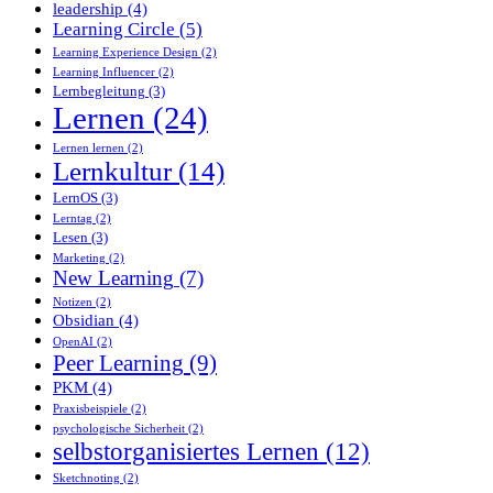
leadership
(4)
Learning Circle
(5)
Learning Experience Design
(2)
Learning Influencer
(2)
Lernbegleitung
(3)
Lernen
(24)
Lernen lernen
(2)
Lernkultur
(14)
LernOS
(3)
Lerntag
(2)
Lesen
(3)
Marketing
(2)
New Learning
(7)
Notizen
(2)
Obsidian
(4)
OpenAI
(2)
Peer Learning
(9)
PKM
(4)
Praxisbeispiele
(2)
psychologische Sicherheit
(2)
selbstorganisiertes Lernen
(12)
Sketchnoting
(2)