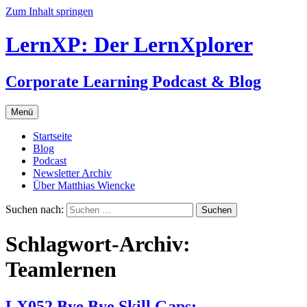
Zum Inhalt springen
LernXP: Der LernXplorer
Corporate Learning Podcast & Blog
Menü
Startseite
Blog
Podcast
Newsletter Archiv
Über Matthias Wiencke
Suchen nach:
Schlagwort-Archiv:
Teamlernen
LX052 Bye Bye Skill Gaps: