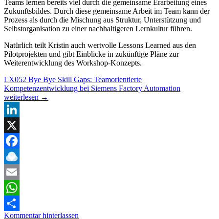
Teams lernen bereits viel durch die gemeinsame Erarbeitung eines
Zukunftsbildes. Durch diese gemeinsame Arbeit im Team kann der
Prozess als durch die Mischung aus Struktur, Unterstützung und
Selbstorganisation zu einer nachhaltigeren Lernkultur führen.
Natürlich teilt Kristin auch wertvolle Lessons Learned aus den
Pilotprojekten und gibt Einblicke in zukünftige Pläne zur
Weiterentwicklung des Workshop-Konzepts.
LX052 Bye Bye Skill Gaps: Teamorientierte
Kompetenzentwicklung bei Siemens Factory Automation
weiterlesen
→
LinkedIn
X
Facebook
Raindrop.io
Email
WhatsApp
Kommentar hinterlassen
Teilen