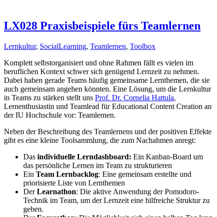
LX028 Praxisbeispiele fürs Teamlernen
Lernkultur
,
SocialLearning
,
Teamlernen
,
Toolbox
Komplett selbstorganisiert und ohne Rahmen fällt es vielen im
beruflichen Kontext schwer sich genügend Lernzeit zu nehmen.
Dabei haben gerade Teams häufig gemeinsame Lernthemen, die sie
auch gemeinsam angehen könnten. Eine Lösung, um die Lernkultur
in Teams zu stärken stellt uns
Prof. Dr. Cornelia Hattula
,
Lernenthusiastin und Teamlead für Educational Content Creation an
der IU Hochschule vor: Teamlernen.
Neben der Beschreibung des Teamlernens und der positiven Effekte
gibt es eine kleine Toolsammlung, die zum Nachahmen anregt:
Das
individuelle Lerndashboard:
Ein Kanban-Board um
das persönliche Lernen im Team zu strukturieren
Ein
Team Lernbacklog
: Eine gemeinsam erstellte und
priorisierte Liste von Lernthemen
Der
Learnathon
: Die aktive Anwendung der Pomodoro-
Technik im Team, um der Lernzeit eine hilfreiche Struktur zu
geben.