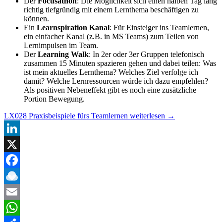
Der
Focusathon
: Die Möglichkeit sich einen halben Tag lang
richtig tiefgründig mit einem Lernthema beschäftigen zu
können.
Ein
Learnspiration Kanal
: Für Einsteiger ins Teamlernen,
ein einfacher Kanal (z.B. in MS Teams) zum Teilen von
Lernimpulsen im Team.
Der
Learning Walk
: In 2er oder 3er Gruppen telefonisch
zusammen 15 Minuten spazieren gehen und dabei teilen: Was
ist mein aktuelles Lernthema? Welches Ziel verfolge ich
damit? Welche Lernressourcen würde ich dazu empfehlen?
Als positiven Nebeneffekt gibt es noch eine zusätzliche
Portion Bewegung.
LX028 Praxisbeispiele fürs Teamlernen
weiterlesen
→
LinkedIn
X
Facebook
Raindrop.io
Email