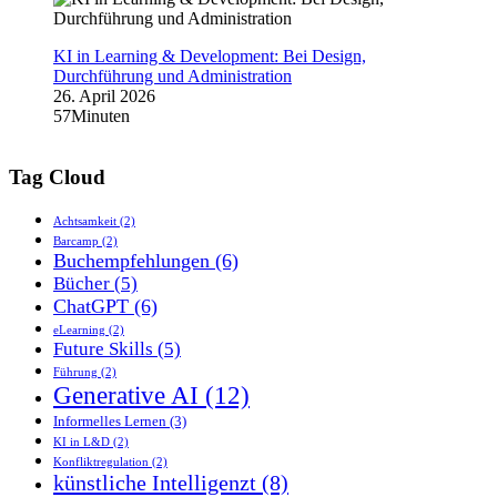
KI in Learning & Development: Bei Design,
Durchführung und Administration
26. April 2026
57Minuten
Tag Cloud
Achtsamkeit
(2)
Barcamp
(2)
Buchempfehlungen
(6)
Bücher
(5)
ChatGPT
(6)
eLearning
(2)
Future Skills
(5)
Führung
(2)
Generative AI
(12)
Informelles Lernen
(3)
KI in L&D
(2)
Konfliktregulation
(2)
künstliche Intelligenzt
(8)