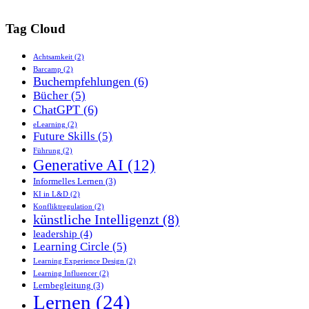
Tag Cloud
Achtsamkeit
(2)
Barcamp
(2)
Buchempfehlungen
(6)
Bücher
(5)
ChatGPT
(6)
eLearning
(2)
Future Skills
(5)
Führung
(2)
Generative AI
(12)
Informelles Lernen
(3)
KI in L&D
(2)
Konfliktregulation
(2)
künstliche Intelligenzt
(8)
leadership
(4)
Learning Circle
(5)
Learning Experience Design
(2)
Learning Influencer
(2)
Lernbegleitung
(3)
Lernen
(24)