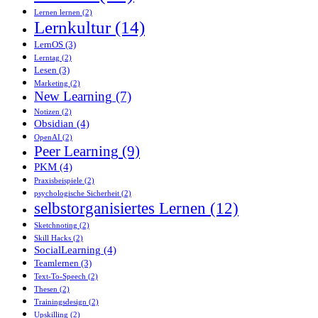
Lernen lernen
(2)
Lernkultur
(14)
LernOS
(3)
Lerntag
(2)
Lesen
(3)
Marketing
(2)
New Learning
(7)
Notizen
(2)
Obsidian
(4)
OpenAI
(2)
Peer Learning
(9)
PKM
(4)
Praxisbeispiele
(2)
psychologische Sicherheit
(2)
selbstorganisiertes Lernen
(12)
Sketchnoting
(2)
Skill Hacks
(2)
SocialLearning
(4)
Teamlernen
(3)
Text-To-Speech
(2)
Thesen
(2)
Trainingsdesign
(2)
Upskilling
(2)