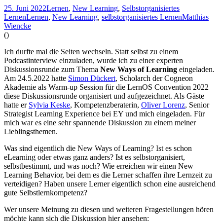
25. Juni 2022
Lernen
,
New Learning
,
Selbstorganisiertes
Lernen
Lernen
,
New Learning
,
selbstorganisiertes Lernen
Matthias
Wiencke
(
)
Ich durfte mal die Seiten wechseln. Statt selbst zu einem
Podcastinterview einzuladen, wurde ich zu einer experten
Diskussionsrunde zum Thema
New Ways of Learning
eingeladen.
Am 24.5.2022 hatte
Simon Dückert
, Scholarch der Cogneon
Akademie als Warm-up Session für die LernOS Convention 2022
diese Diskussionsrunde organisiert und aufgezeichnet. Als Gäste
hatte er
Sylvia Keske
, Kompetenzberaterin,
Oliver Lorenz
, Senior
Strategist Learning Experience bei EY und mich eingeladen. Für
mich war es eine sehr spannende Diskussion zu einem meiner
Lieblingsthemen.
Was sind eigentlich die New Ways of Learning? Ist es schon
eLearning oder etwas ganz anders? Ist es selbstorganisiert,
selbstbestimmt, und was noch? Wie erreichen wir einen New
Learning Behavior, bei dem es die Lerner schaffen ihre Lernzeit zu
verteidigen? Haben unsere Lerner eigentlich schon eine ausreichend
gute Selbstlernkompetenz?
Wer unsere Meinung zu diesen und weiteren Fragestellungen hören
möchte kann sich die Diskussion hier ansehen: