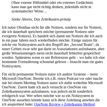
Ohne externe Hilfsmittel oder ein externes Gedächtnis
kann man gar nicht richtig denken, jedenfalls nicht in
systematischer Weise…
Sönke Ahrens, Das Zettelkasten-prinzip
Ich nutze Obsidian nicht für alle Notizen, sondern nur für Notizen,
die ich dauerhaft speichern möchte (permanente Notizen oder
evergreen Notizen). Es handelt sich damit um Notizen die ich auch
in ein paar Jahren noch wiederfinden möchte. Einige nutzen für
solche ein Notizsystem auch den Begriff des „Second Brain“, da
unser Gehirn zwar sehr gut darin ist Assoziationen aufzubauen, aber
große Wissensmengen meist nicht dauerhaft fehlerfrei gespeichert
werden. Spätestens wenn es um Referenzen geht – wo habe ich eine
bestimmte Formulierung schonmal gelesen – braucht man ein gutes
Notizsystem.
Für nicht permanente Notizen nutze ich andere Systeme – meist
Microsoft OneNote. Bereite ich z.B. einen Podcast vor oder mache
mir bei einem Meeting Notizen nutze ich dafür weiterhin Microsoft
OneNote. Zuerst hatte ich auch versucht in OneNote ein
Zettelkastensystem aufzubauen, was jedoch nicht sonderlich
erfolgreich war. Wer sehen möchte wie so ein Notizsystem in
OneNote aussehen könnte kann sich diese Anleitung ansehen die
ich ausprobiert hatte:
OneNote Review • Zettelkasten Method