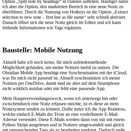
Option „Split note by headings“ in Dateien aufteilen. Häufiger nutze
ich aber die Option, den markierten Bereich in eine neue Notiz zu
überführen. Durch die Nutzung von Hotkeys ist die Option „Extract
selection to new note – first line as file name“ sehr schnell aktiviert.
Danach öffnet sich die neue Notiz gleich im Editor und ich kann
fehlende Informationen wie Tags ergänzen.
Baustelle: Mobile Nutzung
Aktuell habe ich noch keine, für mich zufriedenstellende
Möglichkeit gefunden, um meine Notizen mobil zu nutzen. Die
Obsidian Mobile App benötigt eine Synchronisation mit der iCloud,
was für mich nicht passend ist. Aktuell synchronisiere ich meine
Notizen per OneDrive, damit sind sie aber auf dem Smartphone
nicht wirklich nutzbar oder mir fehlt eine passende App.
Mein Hauptverwendungszweck, wenn ich unterwegs bin oder
zwischendurch eine Notiz erfassen möchte, ist es diese an mein
Notizsystem senden zu können. Dafür nutze ich die App Braintoss,
welche einfach E-Mails der Texte an eine vordefinierte E-Mail-
Adresse versendet. Diese E-Mails werden dann von mir mit einem
Python Skript ausgelesen und in Notizen umgewandelt und gleich
mit entsprechenden Tags als zu bearbeiten markiert. Dadurch stelle