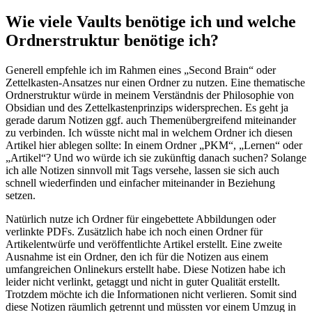
Wie viele Vaults benötige ich und welche
Ordnerstruktur benötige ich?
Generell empfehle ich im Rahmen eines „Second Brain“ oder
Zettelkasten-Ansatzes nur einen Ordner zu nutzen. Eine thematische
Ordnerstruktur würde in meinem Verständnis der Philosophie von
Obsidian und des Zettelkastenprinzips widersprechen. Es geht ja
gerade darum Notizen ggf. auch Themenübergreifend miteinander
zu verbinden. Ich wüsste nicht mal in welchem Ordner ich diesen
Artikel hier ablegen sollte: In einem Ordner „PKM“, „Lernen“ oder
„Artikel“? Und wo würde ich sie zukünftig danach suchen? Solange
ich alle Notizen sinnvoll mit Tags versehe, lassen sie sich auch
schnell wiederfinden und einfacher miteinander in Beziehung
setzen.
Natürlich nutze ich Ordner für eingebettete Abbildungen oder
verlinkte PDFs. Zusätzlich habe ich noch einen Ordner für
Artikelentwürfe und veröffentlichte Artikel erstellt. Eine zweite
Ausnahme ist ein Ordner, den ich für die Notizen aus einem
umfangreichen Onlinekurs erstellt habe. Diese Notizen habe ich
leider nicht verlinkt, getaggt und nicht in guter Qualität erstellt.
Trotzdem möchte ich die Informationen nicht verlieren. Somit sind
diese Notizen räumlich getrennt und müssten vor einem Umzug in