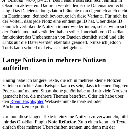
A_Obsidian Workflow 2]]
. Das Feature lässt sich recht einfach in
Obsidian aktivieren. Dadurch werden leider die Dateinamen recht
lang. Das Dateierstellungsdatum bräuchte man eigentlich auch nicht
im Dateinamen, dennoch bevorzuge ich diese Variante. Für mich ist
der Vorteil, dass jede Notiz eine eindeutige ID hat. Über diese ID
kann ich verlinkende Notizen immer wiederfinden, selbst wenn sich
der Dateiname mal verändert haben sollte. Innerhalb von Obsidian
funktioniert das Umbenennen von Dateien ziemlich stabil und alle
Links auf die Datei werden ebenfalls geändert. Nutze ich jedoch
Tools kann schnell mal etwas schief gehen.
Lange Notizen in mehrere Notizen
aufteilen
Häufig habe ich längere Texte, die ich in mehrere kleine Notizen
zerteilen möchte. Zum Beispiel kann es sein, dass ich einen längeren
Podcast auf meinem Smartphone gehört habe und mir viele Notizen
gemacht habe, die mehrere Themen betreffen. Oder ich habe über
den
Roam Highlighter
Webseiteninhalte markiert oder
Büchernotizen exportiert.
Um nun diese langen Texte in einzelne Notizen zu verwandeln, hilft
mir das Obsidian Plugin
Note Refactor
. Zum einen kann ich Texte
einfach über mehrere Überschriften trennen und dann mit der