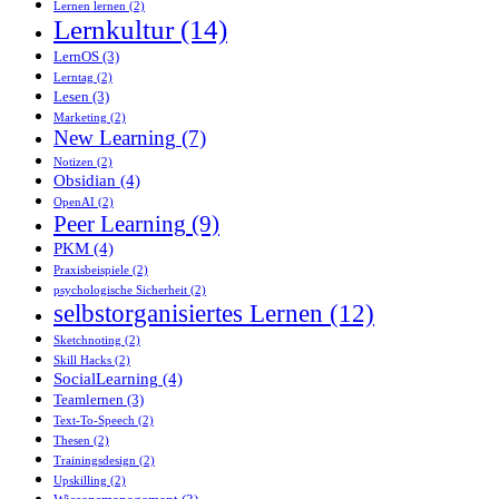
Lernen lernen
(2)
Lernkultur
(14)
LernOS
(3)
Lerntag
(2)
Lesen
(3)
Marketing
(2)
New Learning
(7)
Notizen
(2)
Obsidian
(4)
OpenAI
(2)
Peer Learning
(9)
PKM
(4)
Praxisbeispiele
(2)
psychologische Sicherheit
(2)
selbstorganisiertes Lernen
(12)
Sketchnoting
(2)
Skill Hacks
(2)
SocialLearning
(4)
Teamlernen
(3)
Text-To-Speech
(2)
Thesen
(2)
Trainingsdesign
(2)
Upskilling
(2)