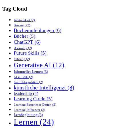
Tag Cloud
Achtsamkeit
(2)
Barcamp
(2)
Buchempfehlungen
(6)
Bücher
(5)
ChatGPT
(6)
eLearning
(2)
Future Skills
(5)
Führung
(2)
Generative AI
(12)
Informelles Lernen
(3)
KI in L&D
(2)
Konfliktregulation
(2)
künstliche Intelligenzt
(8)
leadership
(4)
Learning Circle
(5)
Learning Experience Design
(2)
Learning Influencer
(2)
Lernbegleitung
(3)
Lernen
(24)