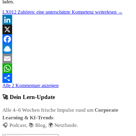
laden.
LX012 Zuhören: eine unterschätzte Kompetenz
weiterlesen
→
LinkedIn
X
Facebook
Raindrop.io
Email
WhatsApp
Alle 2 Kommentare anzeigen
Teilen
🚀 Dein Lern-Update
Alle 4–6 Wochen frische Impulse rund um
Corporate
Learning & KI-Trends
:
🎧 Podcast, 📚 Blog, 🌍 Netzfunde.