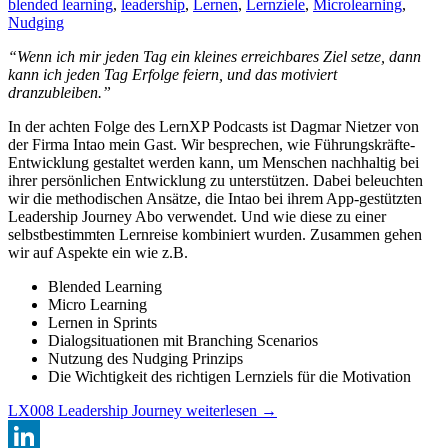
blended learning
,
leadership
,
Lernen
,
Lernziele
,
Microlearning
,
Nudging
“Wenn ich mir jeden Tag ein kleines erreichbares Ziel setze, dann
kann ich jeden Tag Erfolge feiern, und das motiviert
dranzubleiben.”
In der achten Folge des LernXP Podcasts ist Dagmar Nietzer von
der Firma Intao mein Gast. Wir besprechen, wie Führungskräfte-
Entwicklung gestaltet werden kann, um Menschen nachhaltig bei
ihrer persönlichen Entwicklung zu unterstützen. Dabei beleuchten
wir die methodischen Ansätze, die Intao bei ihrem App-gestützten
Leadership Journey Abo verwendet. Und wie diese zu einer
selbstbestimmten Lernreise kombiniert wurden. Zusammen gehen
wir auf Aspekte ein wie z.B.
Blended Learning
Micro Learning
Lernen in Sprints
Dialogsituationen mit Branching Scenarios
Nutzung des Nudging Prinzips
Die Wichtigkeit des richtigen Lernziels für die Motivation
LX008 Leadership Journey
weiterlesen
→