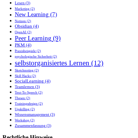
Lesen
(3)
Marketing
(2)
New Learning
(7)
Notizen
(2)
Obsidian
(4)
OpenAI
(2)
Peer Learning
(9)
PKM
(4)
Praxisbeispiele
(2)
psychologische Sicherheit
(2)
selbstorganisiertes Lernen
(12)
Sketchnoting
(2)
Skill Hacks
(2)
SocialLearning
(4)
Teamlernen
(3)
Text-To-Speech
(2)
Thesen
(2)
Trainingsdesign
(2)
Upskilling
(2)
Wissensmanagement
(3)
Workshop
(2)
Zusammenfassung
(3)
Rechtliche Hinweise