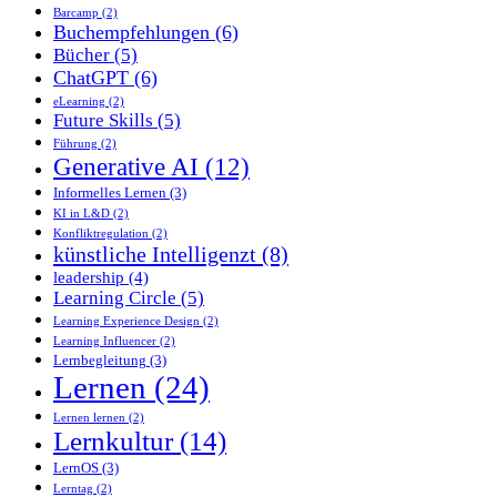
Barcamp
(2)
Buchempfehlungen
(6)
Bücher
(5)
ChatGPT
(6)
eLearning
(2)
Future Skills
(5)
Führung
(2)
Generative AI
(12)
Informelles Lernen
(3)
KI in L&D
(2)
Konfliktregulation
(2)
künstliche Intelligenzt
(8)
leadership
(4)
Learning Circle
(5)
Learning Experience Design
(2)
Learning Influencer
(2)
Lernbegleitung
(3)
Lernen
(24)
Lernen lernen
(2)
Lernkultur
(14)
LernOS
(3)
Lerntag
(2)