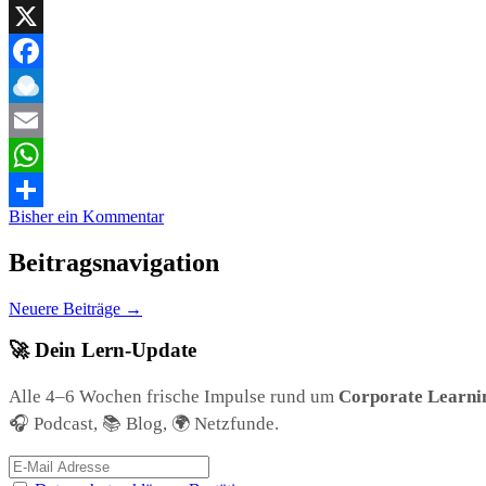
LinkedIn
X
Facebook
Raindrop.io
Email
WhatsApp
Bisher ein Kommentar
Teilen
Beitragsnavigation
Neuere Beiträge
→
🚀 Dein Lern-Update
Alle 4–6 Wochen frische Impulse rund um
Corporate Learni
🎧 Podcast, 📚 Blog, 🌍 Netzfunde.