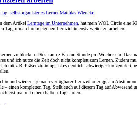
ntag
,
selbstorganisiertes Lernen
Matthias Wiencke
in dem Artikel
Lerntage im Unternehmen
, hat mein WOL Circle eine Kl
en Tag, um an ihrem eigenen Lernziel intensiv weiter zu arbeiten.
rnen zu blocken. Dies kann z.B. eine Stunde pro Woche sein. Das m
eres und ich nutze die Zeit doch nicht komplett zum Lernen. Zudem mus
leich mit z.B. Präsenztrainings ist es deutlich schwieriger konzentrier
llen.
n hin und wieder – je nach verfügbarer Lernzeit oder ggf. in Abstimmu
le – einen kompletten Tag. Stellt euch auf diesem Tag auf Abwesend un
uch erst mal mit einem halben Tag starten.
n
→