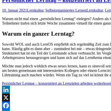
10. Januar 2021
Lernkultur
,
Selbstorganisiertes Lernen
Lernkultur
,
Ler
Warum nicht mal einen „persönlichen Lerntag“ einlegen? Anders als 
Teilnehmer trafen sich letzte Woche zusammen virtuell für einen ganz
Warum ein ganzer Lerntag?
Sowohl WOL und auch LernOS empfiehlt sich regelmäßig Zeit zum Le
kann. Häufig gibt es dann aber – zumindest bei mir – etwas dringend
Strukturiert hat ist ein Teil der Lernstunde schon verbraucht. Im Verg
Arbeitsprozess herausgezogen und kann sich auf das Lernthema einste
Möchte man jedoch wirklich etwas neues lernen, kann es sinnvoll sei
am besten gemeinsam mit interessierten Kollegen oder einem Lerncirc
Lifetraining auch machen würdet. Wenn ein Tag zu viel ist könnt ihr a
Persönlicher Lerntag – konzentriert an Lernzielen arbeiten
weiterlese
LinkedIn
X