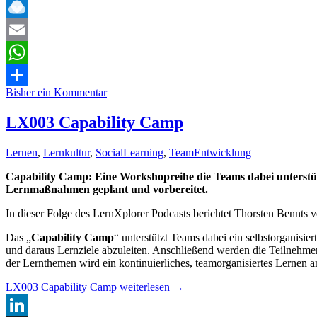
Facebook
Raindrop.io
Email
WhatsApp
Bisher ein Kommentar
Teilen
LX003 Capability Camp
Lernen
,
Lernkultur
,
SocialLearning
,
TeamEntwicklung
Capability Camp: Eine Workshopreihe die Teams dabei unterstütz
Lernmaßnahmen geplant und vorbereitet.
In dieser Folge des LernXplorer Podcasts berichtet Thorsten Bennts
Das „
Capability Camp
“ unterstützt Teams dabei ein selbstorganisie
und daraus Lernziele abzuleiten. Anschließend werden die Teilnehmer
der Lernthemen wird ein kontinuierliches, teamorganisiertes Lernen a
LX003 Capability Camp
weiterlesen
→