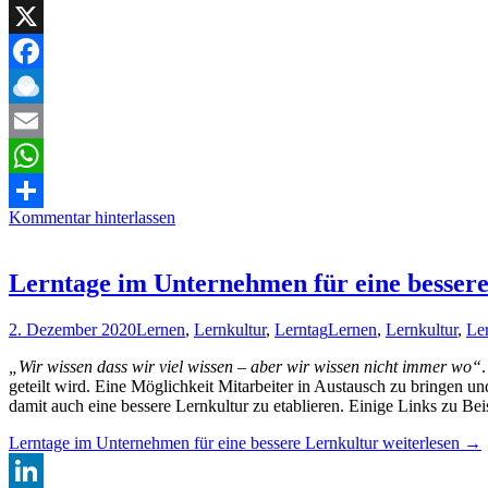
LinkedIn
X
Facebook
Raindrop.io
Email
WhatsApp
Kommentar hinterlassen
Teilen
Lerntage im Unternehmen für eine besser
2. Dezember 2020
Lernen
,
Lernkultur
,
Lerntag
Lernen
,
Lernkultur
,
Le
„Wir wissen dass wir viel wissen – aber wir wissen nicht immer wo“
geteilt wird. Eine Möglichkeit Mitarbeiter in Austausch zu bringen
damit auch eine bessere Lernkultur zu etablieren. Einige Links zu Be
Lerntage im Unternehmen für eine bessere Lernkultur
weiterlesen
→