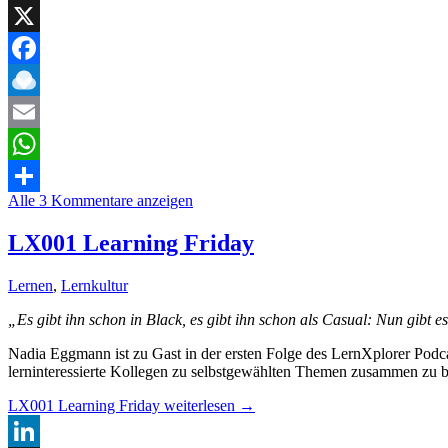
LinkedIn
X
Facebook
Raindrop.io
Email
WhatsApp
Alle 3 Kommentare anzeigen
Teilen
LX001 Learning Friday
Lernen
,
Lernkultur
„Es gibt ihn schon in Black, es gibt ihn schon als Casual: Nun gibt 
Nadia Eggmann ist zu Gast in der ersten Folge des LernXplorer Podca
lerninteressierte Kollegen zu selbstgewählten Themen zusammen zu br
LX001 Learning Friday
weiterlesen
→