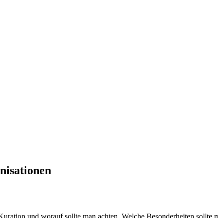
nisationen
Kuration und worauf sollte man achten. Welche Besonderheiten sollte 