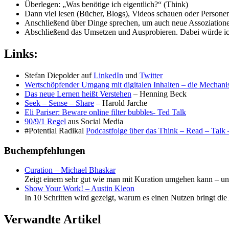
Überlegen: „Was benötige ich eigentlich?“ (Think)
Dann viel lesen (Bücher, Blogs), Videos schauen oder Personen
Anschließend über Dinge sprechen, um auch neue Assoziationen
Abschließend das Umsetzen und Ausprobieren. Dabei würde ich
Links:
Stefan Diepolder auf
LinkedIn
und
Twitter
Wertschöpfender Umgang mit digitalen Inhalten – die Mechan
Das neue Lernen heißt Verstehen
– Henning Beck
Seek – Sense – Share
– Harold Jarche
Eli Pariser: Beware online filter bubbles- Ted Talk
90/9/1 Regel
aus Social Media
#Potential Radikal
Podcastfolge über das Think – Read – Talk
Buchempfehlungen
Curation – Michael Bhaskar
Zeigt einem sehr gut wie man mit Kuration umgehen kann – und 
Show Your Work! – Austin Kleon
In 10 Schritten wird gezeigt, warum es einen Nutzen bringt die A
Verwandte Artikel