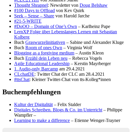
Thought Shrapnel
: Newsletter von
Doug Belshaw
#100 Days to Offload
von Kev Quirk
Seek – Sense – Share
von Harold Jarche
#21-5-WRITE
#DoOO – Domain of One’s Own
– Karlheinz Pape
LernXP Folge über Lebenslanges Lernen mit Sebastian
Kolberg
Buch
Graswurzelinitiativen
– Sabine und Alexander Kluge
Buch
Room of ones Own
– Virginia Wolf
Blogging as a forgiving medium
– Austin Kleon
Buch
Erzähl dein Leben neu
– Rebecca Vogels
Agile Educational Leadership
– Kerstin Mayrberger
1. Audio-only Barcamp
am 29.4.2021
CLchatDE
: Twitter Chat der CLC am 28.4.2021
#ttsChat
: Kleiner Twitter-Chat von tts-Kolleg*innen
Buchempfehlungen
Kultur der Digitalität
– Felix Stalder
Digitales Schreiben. Blogs & Co. im Unterricht
– Philippe
Wampfler –
Learning to make a difference
– Etienne Wenger-Trayner