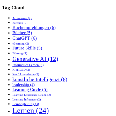
Tag Cloud
Achtsamkeit
(2)
Barcamp
(2)
Buchempfehlungen
(6)
Bücher
(5)
ChatGPT
(6)
eLearning
(2)
Future Skills
(5)
Führung
(2)
Generative AI
(12)
Informelles Lernen
(3)
KI in L&D
(2)
Konfliktregulation
(2)
künstliche Intelligenzt
(8)
leadership
(4)
Learning Circle
(5)
Learning Experience Design
(2)
Learning Influencer
(2)
Lernbegleitung
(3)
Lernen
(24)