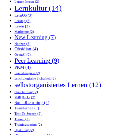
Lernen lernen
(2)
Lernkultur
(14)
LernOS
(3)
Lerntag
(2)
Lesen
(3)
Marketing
(2)
New Learning
(7)
Notizen
(2)
Obsidian
(4)
OpenAI
(2)
Peer Learning
(9)
PKM
(4)
Praxisbeispiele
(2)
psychologische Sicherheit
(2)
selbstorganisiertes Lernen
(12)
Sketchnoting
(2)
Skill Hacks
(2)
SocialLearning
(4)
Teamlernen
(3)
Text-To-Speech
(2)
Thesen
(2)
Trainingsdesign
(2)
Upskilling
(2)