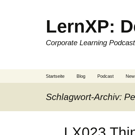
Zum
Inhalt
springen
LernXP: D
Corporate Learning Podcast
Startseite
Blog
Podcast
News
Schlagwort-Archiv: P
LX023 Thin