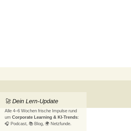
Suchen
nach:
🚀 Dein Lern-Update
Alle 4–6 Wochen frische Impulse rund
um
Corporate Learning & KI-Trends
:
🎧 Podcast, 📚 Blog, 🌍 Netzfunde.