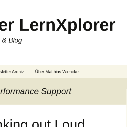
er LernXplorer
 & Blog
letter Archiv
Über Matthias Wiencke
erformance Support
king out Loud