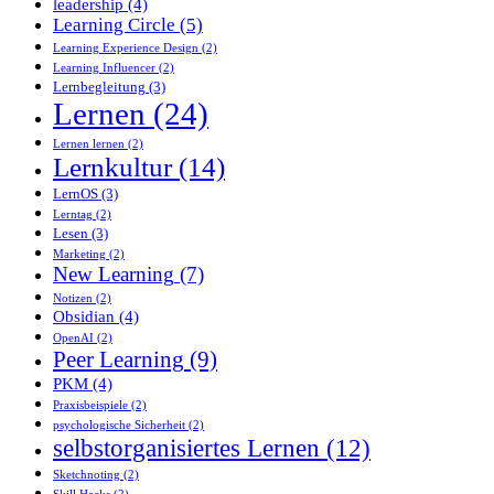
leadership
(4)
Learning Circle
(5)
Learning Experience Design
(2)
Learning Influencer
(2)
Lernbegleitung
(3)
Lernen
(24)
Lernen lernen
(2)
Lernkultur
(14)
LernOS
(3)
Lerntag
(2)
Lesen
(3)
Marketing
(2)
New Learning
(7)
Notizen
(2)
Obsidian
(4)
OpenAI
(2)
Peer Learning
(9)
PKM
(4)
Praxisbeispiele
(2)
psychologische Sicherheit
(2)
selbstorganisiertes Lernen
(12)
Sketchnoting
(2)