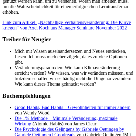
genutzt werden kann, um zu verstehen, woran man arbeiten muss,
um die Wahrscheinlichkeit für einen erfolgreichen Lerntransfer zu
erhöhen.
Link zum Artikel „Nachhaltige Verhaltensveränderung: Die Kurve
kriegen“ von Axel Koch aus Manager Seminare November 2022
Treiber für Neugier
Mich mit Wissen auseinandersetzen und Neues entdecken,
Lesen. Ich muss mich eher zügeln, da es zu viele Optionen
gibt.
Veränderungsparadoxien: Wie kann Klimaveränderung
erreicht werden? Wir wissen, was wir verändern müssten, und
trotzdem schaffen wir es häufig nicht die Dinge zu verändern.
Wie kann dieses Thema geknackt werden?
Buchempfehlungen
Good Habits, Bad Habits – Gewohnheiten für immer ändern
von Wendy Wood
Die 1%-Methode – Minimale Veränderung, maximale
Wirkung
(Atomic Habits) von James Clear
Die Psychologie des Gelingens by Gabriele Oettingen by
Gabriele Oettingen | Goodreads
von Gabriele Oettingen (Mit