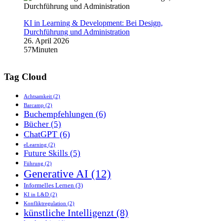
KI in Learning & Development: Bei Design,
Durchführung und Administration
26. April 2026
57Minuten
Tag Cloud
Achtsamkeit
(2)
Barcamp
(2)
Buchempfehlungen
(6)
Bücher
(5)
ChatGPT
(6)
eLearning
(2)
Future Skills
(5)
Führung
(2)
Generative AI
(12)
Informelles Lernen
(3)
KI in L&D
(2)
Konfliktregulation
(2)
künstliche Intelligenzt
(8)