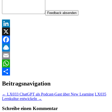
Feedback absenden
LinkedIn
X
Facebook
Raindrop.io
Email
WhatsApp
Teilen
Beitragsnavigation
←
LX033 ChatGPT als Podcast-Gast über New Learning
LX035
Lernkultur entwickeln
→
Schreibe einen Kommentar