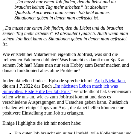
„Du musst nur einen Job finden, den du liebst und du
brauchst keinen Tag mehr arbeiten“ ist absoluter
Quatsch. Auch wenn man seinen Job liebt kann es
Situationen geben in denen man gefrustet ist.
„Du musst nur einen Job finden, den du Liebst und du brauchst
keinen Tag mehr arbeiten“ ist absoluter Quatsch. Auch wenn man
seinen Job liebt kann es Situationen geben in denen man gefrustet
ist.
Wie entsteht bei Mitarbeitern eigentlich Jobfrust, was sind die
treibenden Faktoren dahinter? Was braucht es damit man Spaß an
seinem Job hat? Muss man nur sein Hobby zum Beruf machen und
danach funktioniert alles ohne Probleme?
In der aktuellen Podcast Episode spreche ich mit
Anja Niekerken
,
die am 1.7.2022 das Buch „
Im nächsten Leben mach ich was
Sinnvolles: Erste Hilfe bei Job-Frust
“ veröffentlicht hat. Gemeinsam
sehen wir uns an, wie es zum Jobfrust kommt und dass es
verschiedene Ausprägungen und Ursachen geben kann. Zusätzlich
erhalten wir einige Tipps von Anja, die dabei helfen können eine
positivere Einstellung zum Job zu erlangen.
Einige Highlights die ich mir notiert habe:
Ein guter Job braucht ein gutes Umfeld, tolle Kolleginnen und