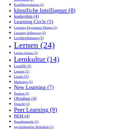
Konfliktregulation
(2)
künstliche Intelligenzt
(8)
leadership
(4)
Learning Circle
(5)
Learning Experience Design
(2)
Learning Influencer
(2)
Lernbegleitung
(3)
Lernen
(24)
Lernen lernen
(2)
Lernkultur
(14)
LernOS
(3)
Lerntag
(2)
Lesen
(3)
Marketing
(2)
New Learning
(7)
Notizen
(2)
Obsidian
(4)
OpenAI
(2)
Peer Learning
(9)
PKM
(4)
Praxisbeispiele
(2)
psychologische Sicherheit
(2)