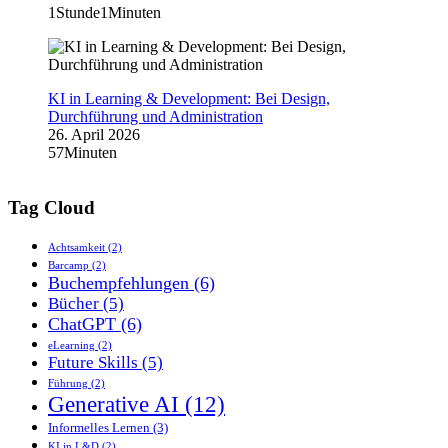
1Stunde1Minuten
KI in Learning & Development: Bei Design,
Durchführung und Administration
26. April 2026
57Minuten
Tag Cloud
Achtsamkeit
(2)
Barcamp
(2)
Buchempfehlungen
(6)
Bücher
(5)
ChatGPT
(6)
eLearning
(2)
Future Skills
(5)
Führung
(2)
Generative AI
(12)
Informelles Lernen
(3)
KI in L&D
(2)