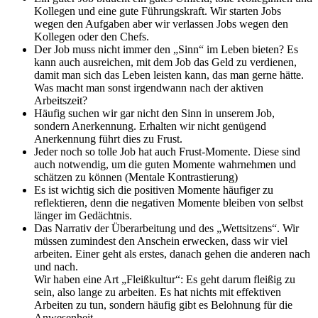
Kollegen und eine gute Führungskraft. Wir starten Jobs
wegen den Aufgaben aber wir verlassen Jobs wegen den
Kollegen oder den Chefs.
Der Job muss nicht immer den „Sinn“ im Leben bieten? Es
kann auch ausreichen, mit dem Job das Geld zu verdienen,
damit man sich das Leben leisten kann, das man gerne hätte.
Was macht man sonst irgendwann nach der aktiven
Arbeitszeit?
Häufig suchen wir gar nicht den Sinn in unserem Job,
sondern Anerkennung. Erhalten wir nicht genügend
Anerkennung führt dies zu Frust.
Jeder noch so tolle Job hat auch Frust-Momente. Diese sind
auch notwendig, um die guten Momente wahrnehmen und
schätzen zu können (Mentale Kontrastierung)
Es ist wichtig sich die positiven Momente häufiger zu
reflektieren, denn die negativen Momente bleiben von selbst
länger im Gedächtnis.
Das Narrativ der Überarbeitung und des „Wettsitzens“. Wir
müssen zumindest den Anschein erwecken, dass wir viel
arbeiten. Einer geht als erstes, danach gehen die anderen nach
und nach.
Wir haben eine Art „Fleißkultur“: Es geht darum fleißig zu
sein, also lange zu arbeiten. Es hat nichts mit effektiven
Arbeiten zu tun, sondern häufig gibt es Belohnung für die
Anwesenheit.