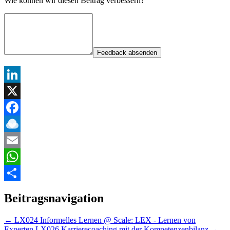
Wie können wir diesen Beitrag verbessern?
Feedback absenden
LinkedIn
X
Facebook
Raindrop.io
Email
WhatsApp
Teilen
Beitragsnavigation
←
LX024 Informelles Lernen @ Scale: LEX - Lernen von
Experten
LX026 Karrierecoaching mit der Kompetenzenbilanz
→