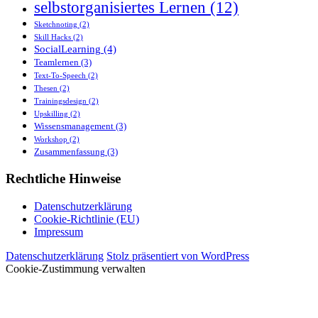
selbstorganisiertes Lernen
(12)
Sketchnoting
(2)
Skill Hacks
(2)
SocialLearning
(4)
Teamlernen
(3)
Text-To-Speech
(2)
Thesen
(2)
Trainingsdesign
(2)
Upskilling
(2)
Wissensmanagement
(3)
Workshop
(2)
Zusammenfassung
(3)
Rechtliche Hinweise
Datenschutzerklärung
Cookie-Richtlinie (EU)
Impressum
Datenschutzerklärung
Stolz präsentiert von WordPress
Cookie-Zustimmung verwalten