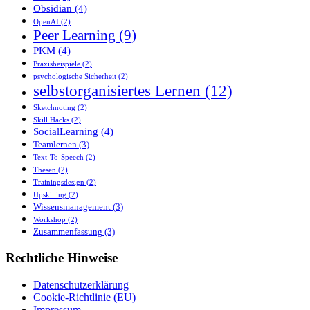
Obsidian
(4)
OpenAI
(2)
Peer Learning
(9)
PKM
(4)
Praxisbeispiele
(2)
psychologische Sicherheit
(2)
selbstorganisiertes Lernen
(12)
Sketchnoting
(2)
Skill Hacks
(2)
SocialLearning
(4)
Teamlernen
(3)
Text-To-Speech
(2)
Thesen
(2)
Trainingsdesign
(2)
Upskilling
(2)
Wissensmanagement
(3)
Workshop
(2)
Zusammenfassung
(3)
Rechtliche Hinweise
Datenschutzerklärung
Cookie-Richtlinie (EU)
Impressum