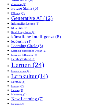
eLearning
(2)
Future Skills
(5)
Führung
(2)
Generative AI
(12)
Informelles Lernen
(3)
KI in L&D
(2)
Konfliktregulation
(2)
künstliche Intelligenzt
(8)
leadership
(4)
Learning Circle
(5)
Learning Experience Design
(2)
Learning Influencer
(2)
Lernbegleitung
(3)
Lernen
(24)
Lernen lernen
(2)
Lernkultur
(14)
LernOS
(3)
Lerntag
(2)
Lesen
(3)
Marketing
(2)
New Learning
(7)
Notizen
(2)