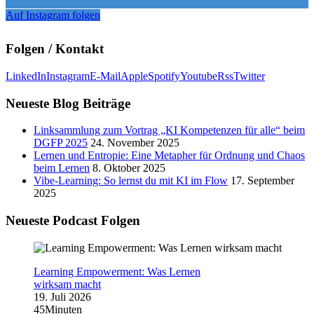
Auf Instagram folgen
Folgen / Kontakt
LinkedIn
Instagram
E-Mail
Apple
Spotify
Youtube
Rss
Twitter
Neueste Blog Beiträge
Linksammlung zum Vortrag „KI Kompetenzen für alle“ beim
DGFP 2025
24. November 2025
Lernen und Entropie: Eine Metapher für Ordnung und Chaos
beim Lernen
8. Oktober 2025
Vibe-Learning: So lernst du mit KI im Flow
17. September
2025
Neueste Podcast Folgen
Learning Empowerment: Was Lernen
wirksam macht
19. Juli 2026
45Minuten